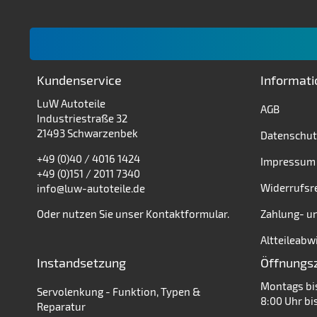
Kundenservice
Informat
LuW Autoteile
AGB
Industriestraße 32
21493 Schwarzenbek
Datenschut
+49 (0)40 / 4016 1424
Impressum
+49 (0)151 / 2011 7340
Widerrufsr
info@luw-autoteile.de
Oder nutzen Sie unser
Kontaktformular
.
Zahlung- u
Altteileabw
Instandsetzung
Öffnungs
Montags bi
Servolenkung - Funktion, Typen &
8:00 Uhr bi
Reparatur