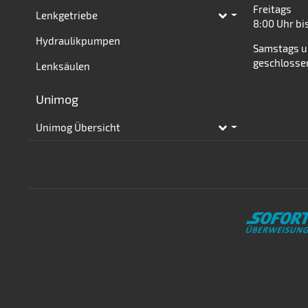
Freitags
Lenkgetriebe
Toggle subpages
8:00 Uhr bi
Hydraulikpumpen
Samstags u
geschlosse
Lenksäulen
Unimog
Unimog Übersicht
Toggle subpages
Zahlungsmethoden