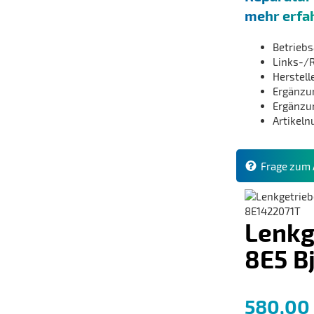
mehr erfa
Betriebs
Links-/
Herstel
Ergänzun
Ergänzun
Artikel
Frage zum A
Lenkg
8E5 Bj
580,00