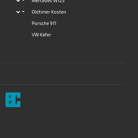
Mercedes W123
Toggle subpages
Oldtimer Kosten
Toggle subpages
Porsche 911
VW Käfer