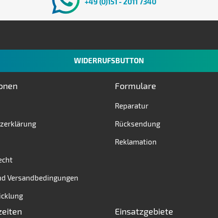
+49 (0)151 - 2011 7340
WIDERRUFSBUTTON
ionen
Formulare
Reparatur
zerklärung
Rücksendung
Reklamation
echt
nd Versandbedingungen
icklung
zeiten
Einsatzgebiete