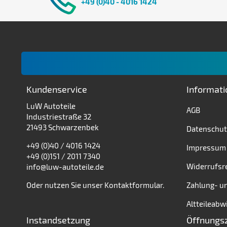
+49 (0)40 - 4016 1424
Kundenservice
Informat
LuW Autoteile
AGB
Industriestraße 32
21493 Schwarzenbek
Datenschut
+49 (0)40 / 4016 1424
Impressum
+49 (0)151 / 2011 7340
Widerrufsr
info@luw-autoteile.de
Oder nutzen Sie unser
Kontaktformular
.
Zahlung- u
Altteileabw
Instandsetzung
Öffnungs