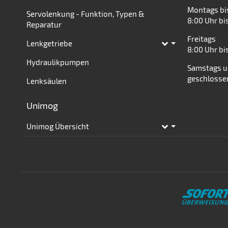
Montags bi
Servolenkung - Funktion, Typen &
8:00 Uhr bi
Reparatur
Freitags
Lenkgetriebe
Toggle subpages
8:00 Uhr bi
Hydraulikpumpen
Samstags u
geschlosse
Lenksäulen
Unimog
Unimog Übersicht
Toggle subpages
Zahlungsmethoden