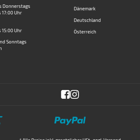
s Donnerstags
Dänemark
s 17:00 Uhr
Deutschland
s 15:00 Uhr
Österreich
nd Sonntags
n
*
Alle Preise inkl. gesetzlicher USt., zzgl.
Versand