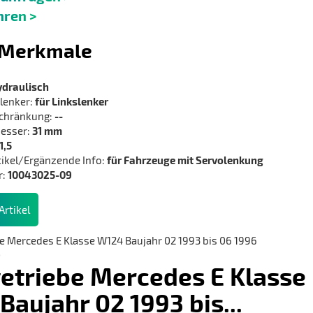
hren >
l Merkmale
ydraulisch
lenker:
für Linkslenker
schränkung:
--
esser:
31 mm
1,5
ikel/Ergänzende Info:
für Fahrzeuge mit Servolenkung
r:
10043025-09
rtikel
etriebe Mercedes E Klasse
Baujahr 02 1993 bis...