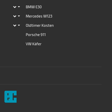
BMW E30
Toggle subpages
Mercedes W123
Toggle subpages
Oldtimer Kosten
Toggle subpages
Porsche 911
VW Käfer