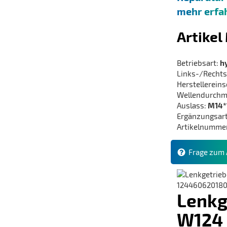
mehr erfa
Artike
Betriebsart:
h
Links-/Rechts
Herstellerein
Wellendurchm
Auslass:
M14*
Ergänzungsart
Artikelnumme
Frage zum A
Lenkg
W124 