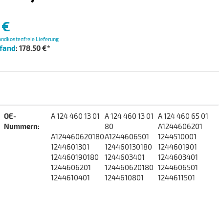
 €
ndkostenfreie Lieferung
pfand
: 178.50 €*
Produkteigenschaft
Wert
OE-
A 124 460 13 01
A 124 460 13 01
A 124 460 65 01
Nummern‍:
80
A1244606201
A124460620180
A1244606501
1244510001
1244601301
124460130180
1244601901
124460190180
1244603401
1244603401
1244606201
124460620180
1244606501
1244610401
1244610801
1244611501