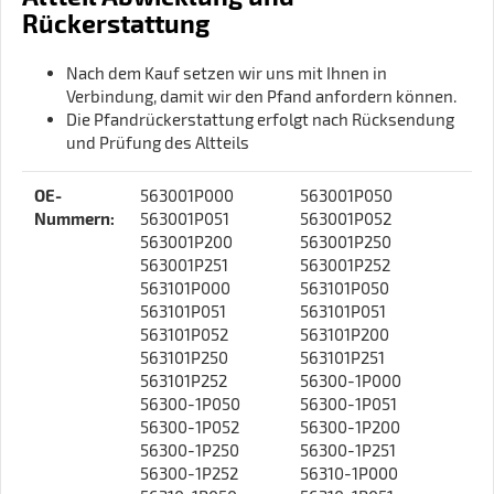
Rückerstattung
Nach dem Kauf setzen wir uns mit Ihnen in
Verbindung, damit wir den Pfand anfordern können.
Die Pfandrückerstattung erfolgt nach Rücksendung
und Prüfung des Altteils
P
W
OE-
563001P000
563001P050
r
e
Nummern‍:
563001P051
563001P052
o
r
563001P200
563001P250
d
t
563001P251
563001P252
u
563101P000
563101P050
k
563101P051
563101P051
t
563101P052
563101P200
e
563101P250
563101P251
i
563101P252
56300-1P000
g
56300-1P050
56300-1P051
e
56300-1P052
56300-1P200
n
56300-1P250
56300-1P251
s
56300-1P252
56310-1P000