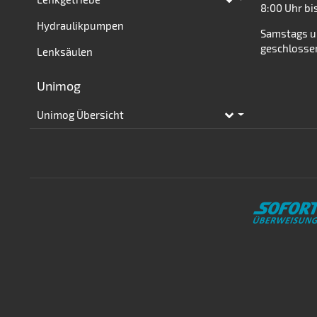
Toggle subpages
8:00 Uhr bi
Hydraulikpumpen
Samstags u
geschlosse
Lenksäulen
Unimog
Unimog Übersicht
Toggle subpages
Zahlungsmethoden