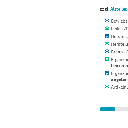
zzgl.
Altteile
Betriebs
Links-/
Herstel
Herstell
Brems-/
Ergänzun
Lenkwin
Ergänzun
angeler
Artikel