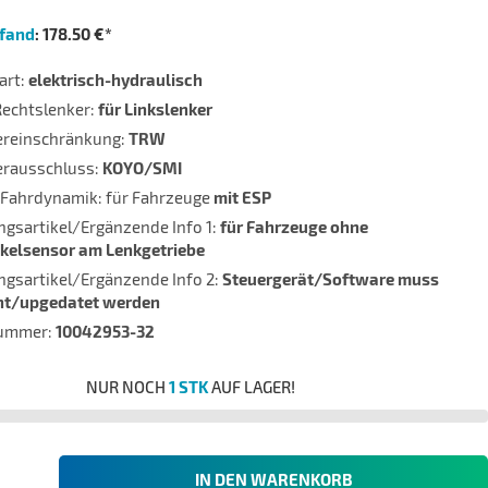
pfand
: 178.50 €*
art:
elektrisch-hydraulisch
Rechtslenker:
für Linkslenker
lereinschränkung:
TRW
erausschluss:
KOYO/SMI
Fahrdynamik: für Fahrzeuge
mit ESP
gsartikel/Ergänzende Info 1:
für Fahrzeuge ohne
kelsensor am Lenkgetriebe
gsartikel/Ergänzende Info 2:
Steuergerät/Software muss
nt/upgedatet werden
nummer:
10042953-32
NUR NOCH
1 STK
AUF LAGER!
IN DEN WARENKORB