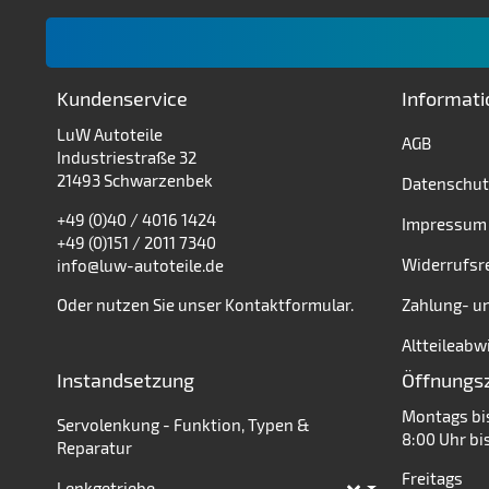
Kundenservice
Informat
LuW Autoteile
AGB
Industriestraße 32
21493 Schwarzenbek
Datenschut
+49 (0)40 / 4016 1424
Impressum
+49 (0)151 / 2011 7340
Widerrufsr
info@luw-autoteile.de
Oder nutzen Sie unser
Kontaktformular
.
Zahlung- u
Altteileabw
Instandsetzung
Öffnungs
Montags bi
Servolenkung - Funktion, Typen &
8:00 Uhr bi
Reparatur
Freitags
Lenkgetriebe