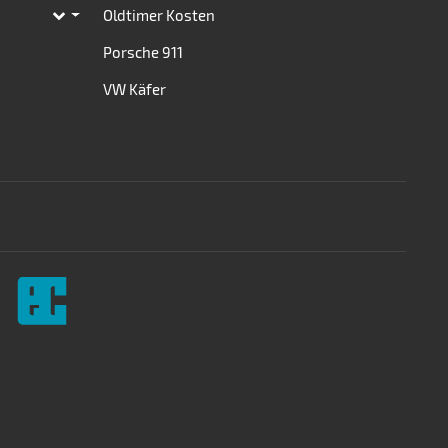
Oldtimer Kosten
Toggle subpages
Porsche 911
VW Käfer