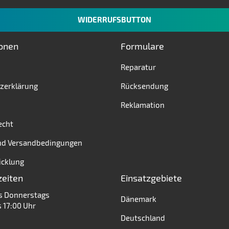
WIDERRUFSBUTTON
ionen
Formulare
Reparatur
zerklärung
Rücksendung
Reklamation
echt
nd Versandbedingungen
icklung
zeiten
Einsatzgebiete
s Donnerstags
Dänemark
s 17:00 Uhr
Deutschland