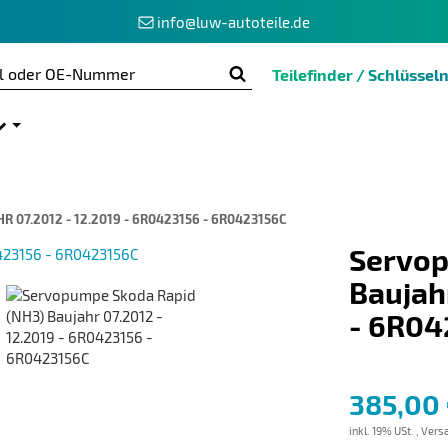
info@luw-autoteile.de
Teilefinder / Schlüss
 07.2012 - 12.2019 - 6R0423156 - 6R0423156C
Servop
Baujah
- 6R04
385,00
inkl. 19% USt. ,
Versa