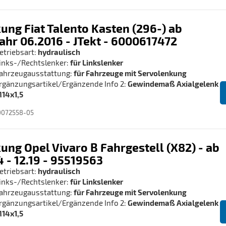
ung Fiat Talento Kasten (296-) ab
ahr 06.2016 - JTekt - 6000617472
etriebsart:
hydraulisch
inks-/Rechtslenker:
für Linkslenker
ahrzeugausstattung:
für Fahrzeuge mit Servolenkung
rgänzungsartikel/Ergänzende Info 2:
Gewindemaß Axialgelenk
14x1,5
0072558-05
ung Opel Vivaro B Fahrgestell (X82) - ab
4 - 12.19 - 95519563
etriebsart:
hydraulisch
inks-/Rechtslenker:
für Linkslenker
ahrzeugausstattung:
für Fahrzeuge mit Servolenkung
rgänzungsartikel/Ergänzende Info 2:
Gewindemaß Axialgelenk
14x1,5