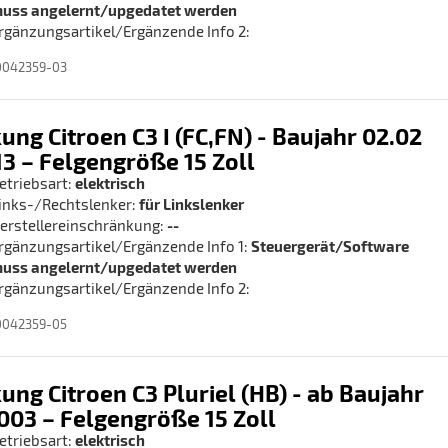
uss angelernt/upgedatet werden
rgänzungsartikel/Ergänzende Info 2:
0042359-03
ung Citroen C3 I (FC,FN) - Baujahr 02.02
.13 – Felgengröße 15 Zoll
etriebsart:
elektrisch
inks-/Rechtslenker:
für Linkslenker
erstellereinschränkung:
--
rgänzungsartikel/Ergänzende Info 1:
Steuergerät/Software
uss angelernt/upgedatet werden
rgänzungsartikel/Ergänzende Info 2:
0042359-05
ung Citroen C3 Pluriel (HB) - ab Baujahr
003 – Felgengröße 15 Zoll
etriebsart:
elektrisch