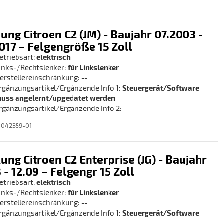
ung Citroen C2 (JM) - Baujahr 07.2003 -
017 – Felgengröße 15 Zoll
etriebsart:
elektrisch
inks-/Rechtslenker:
für Linkslenker
erstellereinschränkung:
--
rgänzungsartikel/Ergänzende Info 1:
Steuergerät/Software
uss angelernt/upgedatet werden
rgänzungsartikel/Ergänzende Info 2:
0042359-01
ung Citroen C2 Enterprise (JG) - Baujahr
3 - 12.09 – Felgengr 15 Zoll
etriebsart:
elektrisch
inks-/Rechtslenker:
für Linkslenker
erstellereinschränkung:
--
rgänzungsartikel/Ergänzende Info 1:
Steuergerät/Software