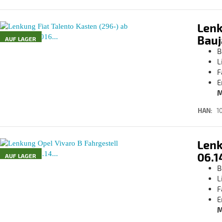
Lenk
Bauj
AUF LAGER
B
L
F
E
M
HAN:
1
Lenk
06.1
AUF LAGER
B
L
F
E
M