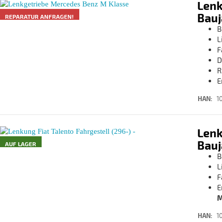
Lenk
Bauj
REPARATUR ANFRAGEN!
B
L
F
D
R
E
HAN:
1
Lenk
Bauj
AUF LAGER
B
L
F
E
M
HAN:
1