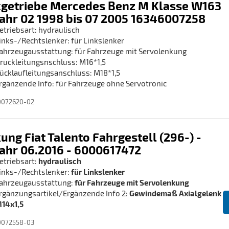
getriebe Mercedes Benz M Klasse W163
ahr 02 1998 bis 07 2005 16346007258
etriebsart: hydraulisch
inks-/Rechtslenker: für Linkslenker
ahrzeugausstattung: für Fahrzeuge mit Servolenkung
ruckleitungsnschluss: M16*1,5
ücklaufleitungsanschluss: M18*1,5
rgänzende Info: für Fahrzeuge ohne Servotronic
0072620-02
ung Fiat Talento Fahrgestell (296-) -
ahr 06.2016 - 6000617472
etriebsart:
hydraulisch
inks-/Rechtslenker:
für Linkslenker
ahrzeugausstattung:
für Fahrzeuge mit Servolenkung
rgänzungsartikel/Ergänzende Info 2:
Gewindemaß Axialgelenk
14x1,5
0072558-03