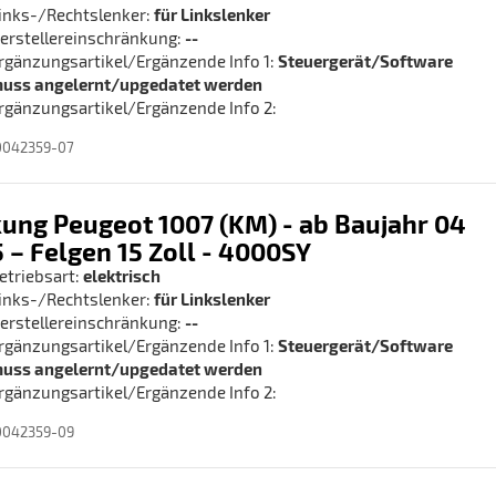
inks-/Rechtslenker:
für Linkslenker
erstellereinschränkung:
--
rgänzungsartikel/Ergänzende Info 1:
Steuergerät/Software
uss angelernt/upgedatet werden
rgänzungsartikel/Ergänzende Info 2:
0042359-07
ung Peugeot 1007 (KM) - ab Baujahr 04
 – Felgen 15 Zoll - 4000SY
etriebsart:
elektrisch
inks-/Rechtslenker:
für Linkslenker
erstellereinschränkung:
--
rgänzungsartikel/Ergänzende Info 1:
Steuergerät/Software
uss angelernt/upgedatet werden
rgänzungsartikel/Ergänzende Info 2:
0042359-09