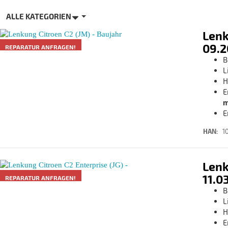
ALLE KATEGORIEN
Lenk
09.2
REPARATUR ANFRAGEN!
B
L
H
E
m
E
HAN:
1
Lenk
11.0
REPARATUR ANFRAGEN!
B
L
H
E