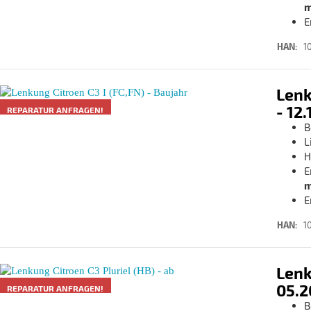
m
E
HAN:
1
Lenk
- 12
REPARATUR ANFRAGEN!
B
L
H
E
m
E
HAN:
1
Lenk
05.2
REPARATUR ANFRAGEN!
B