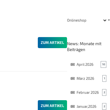
Onlineshop
Togg
ZUM ARTIKEL
News: Monate mit
Beiträgen
April 2026
10
März 2026
1
Februar 2026
2
ZUM ARTIKEL
Januar,2026
2