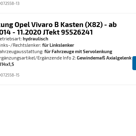
0072558-13
ung Opel Vivaro B Kasten (X82) - ab
014 - 11.2020 JTekt 95526241
etriebsart:
hydraulisch
inks-/Rechtslenker:
für Linkslenker
ahrzeugausstattung:
für Fahrzeuge mit Servolenkung
rgänzungsartikel/Ergänzende Info 2:
Gewindemaß Axialgelenk
14x1,5
0072558-15