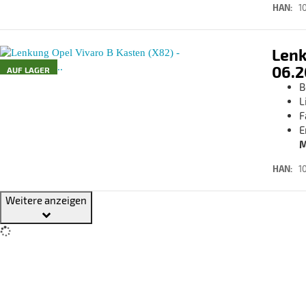
HAN:
1
Lenk
06.2
AUF LAGER
B
L
F
E
M
HAN:
1
Weitere anzeigen