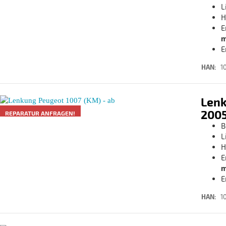
L
H
E
m
E
HAN:
1
Lenk
2005
REPARATUR ANFRAGEN!
B
L
H
E
m
E
HAN:
1